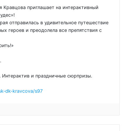
я Кравцова приглашает на интерактивный
удес»!
рая отправилась в удивительное путешествие
ых героев и преодолела все препятствия с
рить!»
.
. Интерактив и праздничные сюрпризы.
nsk-dk-kravcova/s97