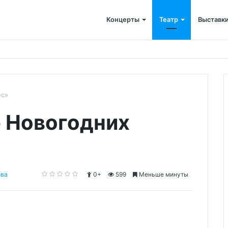
Концерты
Театр
Выставк
ес»
е Новогодних
ова
0+
599
Меньше минуты