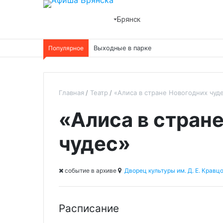
Брянск
Популярное
Выходные в парке
Главная
Театр
«Алиса в стране Новогодних чуд
«Алиса в стран
чудес»
cобытие в архиве
Дворец культуры им. Д. Е. Кравц
Расписание