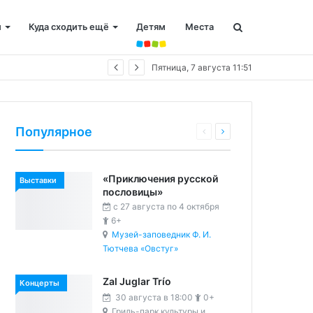
и
Куда сходить ещё
Детям
Места
Пятница, 7 августа 11:51
Популярное
«Приключения русской
Выставки
пословицы»
c 27 августа по 4 октября
6+
Музей-заповедник Ф. И.
Тютчева «Овстуг»
Zal Juglar Trío
Концерты
30 августа в 18:00
0+
Гриль-парк культуры и