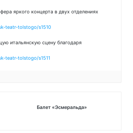
сфера яркого концерта в двух отделениях
sk-teatr-tolstogo/s1510
ящую итальянскую сцену благодаря
sk-teatr-tolstogo/s1511
Балет «Эсмеральда»