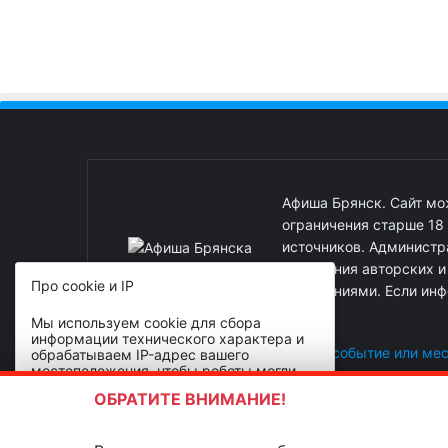
Афиша Брянск. Сайт м
ограничения старше 18
источников. Администра
нарушения авторских 
Про cookie и IP
нарушениями. Если инф
Мы используем cookie для сбора
информации технического характера и
Реклама на сайте
|
Добавить событие или ме
обрабатываем IP-адрес вашего
местоположения, чтобы роботы могли
делать сайт лучше. Продолжая
ОБРАТИТЕ ВНИМАНИЕ!
пользоваться сайтом, вы даете согласие
на использование файлов cookies.