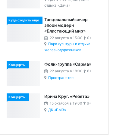
отдыха «Дача»
Танцевальный вечер
Куда сходить ещё
эпохи модерн
«Блистающий мир»
22 августа в 15:00
0+
Парк культуры и отдыха
железнодорожников
Фолк-группа «Сарма»
Концерты
22 августа в 18:00
6+
Пространство
Ирина Круг. «Ребята»
Концерты
15 октября в 19:00
6+
ДК «БМЗ»