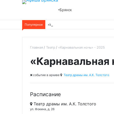
Брянск
Популярное
«Идеальная жена»
Главная
Театр
«Карнавальная ночь» - 2025
«Карнавальная 
cобытие в архиве
Театр драмы им. А.К. Толстого
Расписание
Театр драмы им. А.К. Толстого
ул. Фокина, д. 26