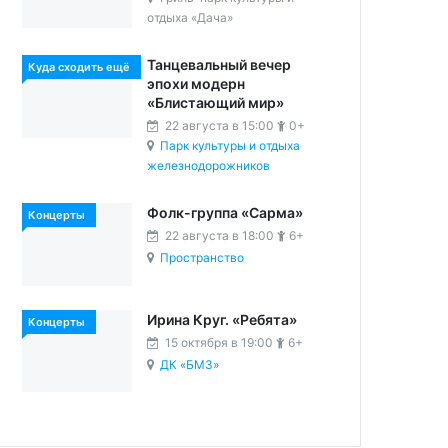
отдыха «Дача»
Танцевальный вечер
Куда сходить ещё
эпохи модерн
«Блистающий мир»
22 августа в 15:00
0+
Парк культуры и отдыха
железнодорожников
Фолк-группа «Сарма»
Концерты
22 августа в 18:00
6+
Пространство
Ирина Круг. «Ребята»
Концерты
15 октября в 19:00
6+
ДК «БМЗ»