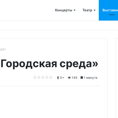
Концерты
Театр
Выставк
еда»
Городская среда»
0+
149
1 минута