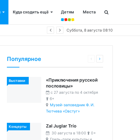
и
Куда сходить ещё
Детям
Места
Суббота, 8 августа 08:10
Популярное
«Приключения русской
Выставки
пословицы»
c 27 августа по 4 октября
6+
Музей-заповедник Ф. И.
Тютчева «Овстуг»
Zal Juglar Trío
Концерты
30 августа в 18:00
0+
Гриль-парк культуры и