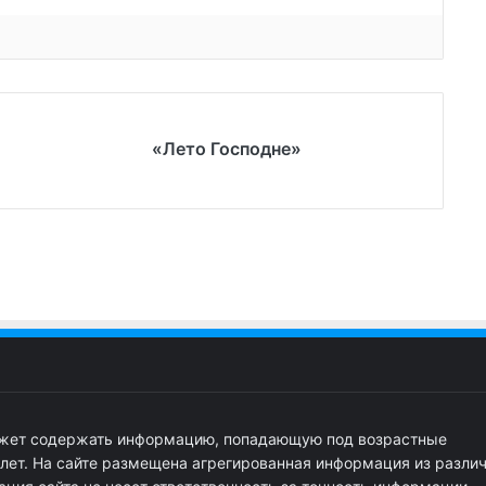
«Лето Господне»
ожет содержать информацию, попадающую под возрастные
 лет. На сайте размещена агрегированная информация из разли