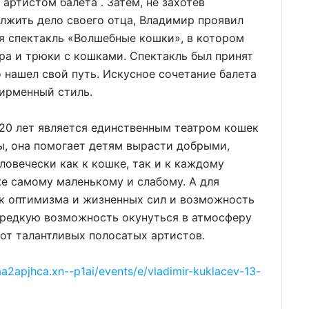
артистом балета . Затем, не захотев
олжить дело своего отца, Владимир проявил
ся спектакль «Волшебные кошки», в котором
ра и трюки с кошками. Спектакль был принят
о нашел свой путь. Искусное сочетание балета
фирменный стиль.
 20 лет является единственным театром кошек
ы, она помогает детям вырасти добрыми,
овечески как к кошке, так и к каждому
е самому маленькому и слабому. А для
ик оптимизма и жизненных сил и возможность
е редкую возможность окунуться в атмосферу
 от талантливых полосатых артистов.
aa2apjhca.xn--p1ai/events/e/vladimir-kuklacev-13-