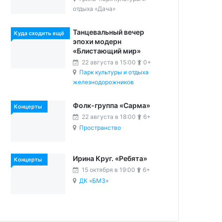
отдыха «Дача»
Танцевальный вечер
Куда сходить ещё
эпохи модерн
«Блистающий мир»
22 августа в 15:00
0+
Парк культуры и отдыха
железнодорожников
Фолк-группа «Сарма»
Концерты
22 августа в 18:00
6+
Пространство
Ирина Круг. «Ребята»
Концерты
15 октября в 19:00
6+
ДК «БМЗ»