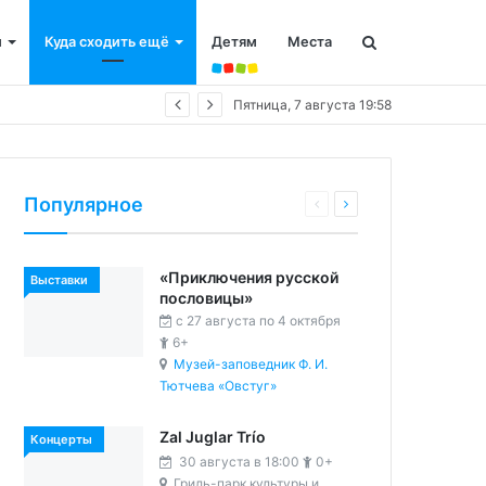
и
Куда сходить ещё
Детям
Места
Пятница, 7 августа 19:58
Популярное
«Приключения русской
Выставки
пословицы»
c 27 августа по 4 октября
6+
Музей-заповедник Ф. И.
Тютчева «Овстуг»
Zal Juglar Trío
Концерты
30 августа в 18:00
0+
Гриль-парк культуры и