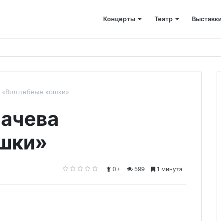
Концерты
Театр
Выставк
а «Волшебные кошки»
лачева
шки»
0+
599
1 минута