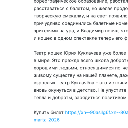
хореографическое образование, работал 
расставаться с балетом, но желая прод
творческую смекалку, и на свет появил
причудливо соединились балетные номе
зрителями на ура, и Владимир понял, чт
и кошек в одном спектакле теперь его 
Театр кошек Юрия Куклачева уже более
в мире. Это прежде всего школа доброт
хорошими людьми, относящимися по-чел
живому существу на нашей планете, даж
взрослых театр Куклачёва – это источн
вновь окунуться в детство. Не упустит
тепла и доброты, зарядиться позитивом
Купить билет
https://xn--90asilg6f.xn--80
marta-2026