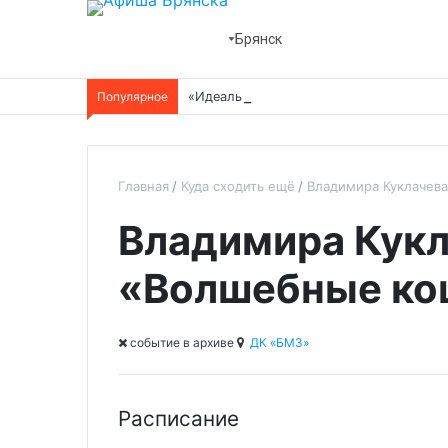
Брянск
Популярное
«Идеальная жена»
Главная
Куда сходить ещё
Владимира Куклачев
Владимира Кук
«Волшебные ко
cобытие в архиве
ДК «БМЗ»
Расписание