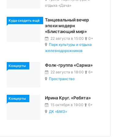
отдыха «Дача»
Танцевальный вечер
Куда сходить ещё
эпохи модерн
«Блистающий мир»
22 августа в 15:00
0+
Парк культуры и отдыха
железнодорожников
Фолк-группа «Сарма»
Концерты
22 августа в 18:00
6+
Пространство
Ирина Круг. «Ребята»
Концерты
15 октября в 19:00
6+
ДК «БМЗ»