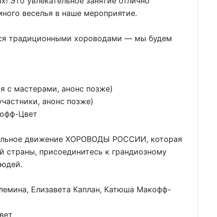
х! Это увлекательное занятие отлично
ного веселья в наше мероприятие.
ться традиционными хороводами — мы будем
ся с мастерами, анонс позже)
участники, анонс позже)
кофф-Цвет
альное движение ХОРОВОДЫ РОССИИ, которая
й страны, присоединитесь к грандиозному
людей.
лемина, Елизавета Каплан, Катюша Макофф-
вет