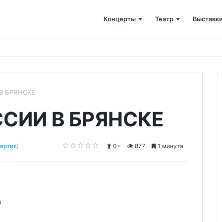
Концерты
Театр
Выставк
В БРЯНСКЕ
СИИ В БРЯНСКЕ
ертия)
0+
877
1 минута
)