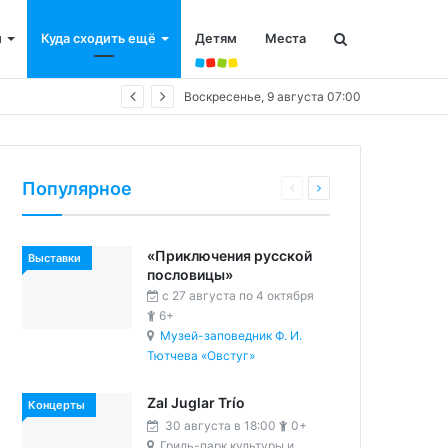
и
Куда сходить ещё
Детям
Места
Воскресенье, 9 августа 07:00
Популярное
«Приключения русской
Выставки
пословицы»
c 27 августа по 4 октября
6+
Музей-заповедник Ф. И.
Тютчева «Овстуг»
Zal Juglar Trío
Концерты
30 августа в 18:00
0+
Гриль-парк культуры и