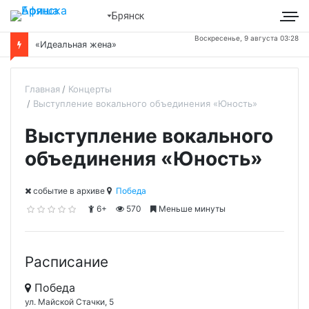
Брянск
Воскресенье, 9 августа 03:28
«Идеальная жена»
Главная
Концерты
Выступление вокального объединения «Юность»
Выступление вокального
объединения «Юность»
cобытие в архиве
Победа
6+
570
Меньше минуты
Расписание
Победа
ул. Майской Стачки, 5