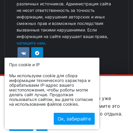
различных источников. Администрация сайта
не несет ответственность за точность
информации, нарушения авторских и иных
смежных прав и возможные последствия
вызванные такими нарушениями. Если
информация на сайте нарушает ваши права,
напишите нам
.
Про cookie и IP
Реклама на сайте
|
Добавить событие или место
Мы используем cookie для сбора
информации технического характера и
ОБРАТИТЕ ВНИМАНИЕ!
обрабатываем IP-адрес вашего
местоположения, чтобы роботы могли
делать сайт лучше. Продолжая
Вы просматриваете событие, которое уже
пользоваться сайтом, вы даете согласие
на использование файлов cookies.
завершено и находится в архиве, примите это
во внимание при планировании вашего отдыха.
© 2026 livebryansk.ru все права защищены
Ок, забирайте
Разработка и поддержка
LivePromoGroup
Поиск