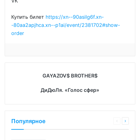
VK
Купить билет
https://xn--90asilg6f.xn-
-80aa2apjhca.xn--p1ai/event/2381702#show-
order
GAYAZOV$ BROTHER$
ДиДюЛя. «Голос сфер»
Популярное