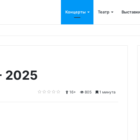
Концерты
Театр
Выставк
- 2025
16+
805
1 минута