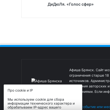
ДиДюЛя. «Голос сфер»
Афиша Брянск. Сайт м
ограничения старше 18
источников. Администра
нарушения авторских 
Про cookie и IP
нарушениями. Если инф
Мы используем cookie для сбора
информации технического характера и
Реклама на сайте
|
Добавить событие или ме
обрабатываем IP-адрес вашего