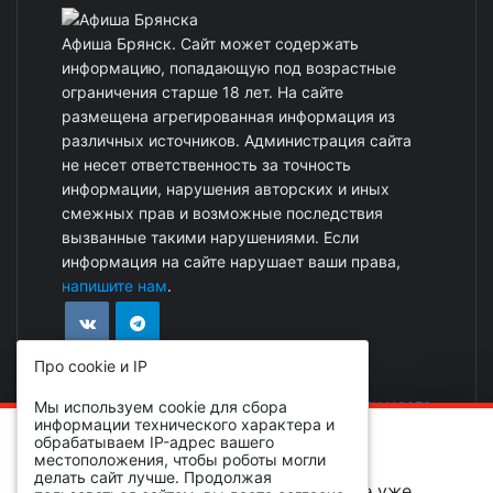
Афиша Брянск. Сайт может содержать
информацию, попадающую под возрастные
ограничения старше 18 лет. На сайте
размещена агрегированная информация из
различных источников. Администрация сайта
не несет ответственность за точность
информации, нарушения авторских и иных
смежных прав и возможные последствия
вызванные такими нарушениями. Если
информация на сайте нарушает ваши права,
напишите нам
.
Про cookie и IP
Реклама на сайте
|
Добавить событие или место
Мы используем cookie для сбора
информации технического характера и
ОБРАТИТЕ ВНИМАНИЕ!
обрабатываем IP-адрес вашего
местоположения, чтобы роботы могли
делать сайт лучше. Продолжая
Вы просматриваете событие, которое уже