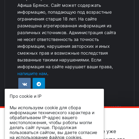
Афиша Брянск. Сайт может содержать
информацию, попадающую под возрастные
ограничения старше 18 лет. На сайте
размещена агрегированная информация из
различных источников. Администрация сайта
не несет ответственность за точность
информации, нарушения авторских и иных
смежных прав и возможные последствия
вызванные такими нарушениями. Если
информация на сайте нарушает ваши права,
напишите нам
.
Про cookie и IP
Реклама на сайте
|
Добавить событие или место
Мы используем cookie для сбора
информации технического характера и
ОБРАТИТЕ ВНИМАНИЕ!
обрабатываем IP-адрес вашего
местоположения, чтобы роботы могли
делать сайт лучше. Продолжая
Вы просматриваете событие, которое уже
пользоваться сайтом, вы даете согласие
на использование файлов cookies.