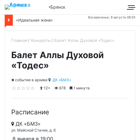
Брянск
Воскресенье, 9 августа 08:55
«Идеальная жена»
Главная
Концерты
Балет Аллы Духовой «Тодес»
Балет Аллы Духовой
«Тодес»
cобытие в архиве
ДК «БМЗ»
12+
678
1 минута
Расписание
ДК «БМЗ»
ул. Майской Стачки, д. 6
8 января в 19:00