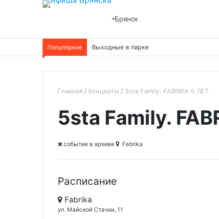
Брянск
Популярное
Выходные в парке
Главная
Концерты
5sta Family. FABRIKA 5 ЛЕТ
5sta Family. FA
cобытие в архиве
Fabrika
Расписание
Fabrika
ул. Майской Стачки, 11