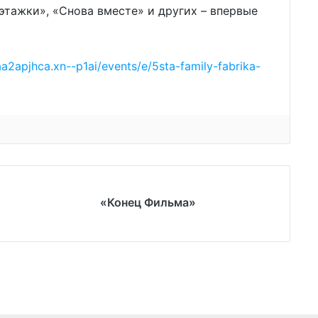
этажки», «Снова вместе» и других – впервые
aa2apjhca.xn--p1ai/events/e/5sta-family-fabrika-
«Конец Фильма»