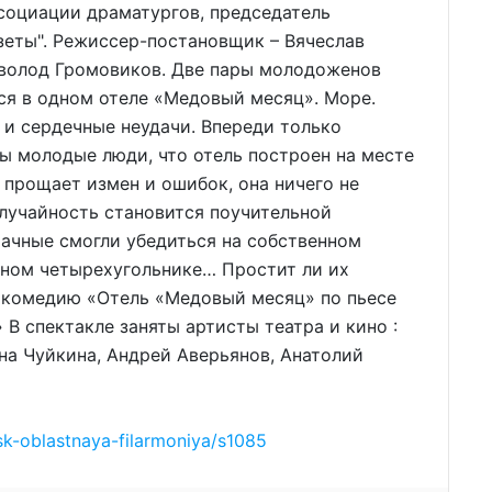
социации драматургов, председатель
зеты". Режиссер-постановщик – Вячеслав
волод Громовиков. Две пары молодоженов
ся в одном отеле «Медовый месяц». Море.
и сердечные неудачи. Впереди только
бы молодые люди, что отель построен на месте
 прощает измен и ошибок, она ничего не
 случайность становится поучительной
ачные смогли убедиться на собственном
вном четырехугольнике… Простит ли их
в комедию «Отель «Медовый месяц» по пьесе
В спектакле заняты артисты театра и кино :
на Чуйкина, Андрей Аверьянов, Анатолий
nsk-oblastnaya-filarmoniya/s1085