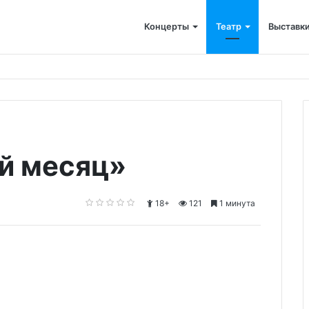
Концерты
Театр
Выставк
й месяц»
18+
121
1 минута