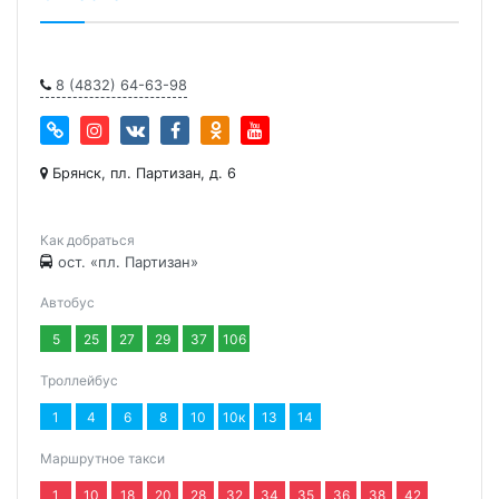
8 (4832) 64-63-98
Брянск, пл. Партизан, д. 6
Как добраться
ост. «пл. Партизан»
Автобус
5
25
27
29
37
106
Троллейбус
1
4
6
8
10
10к
13
14
Маршрутное такси
1
10
18
20
28
32
34
35
36
38
42