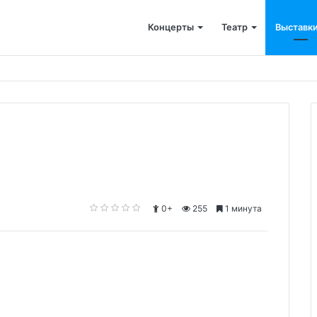
Концерты
Театр
Выставк
0+
255
1 минута