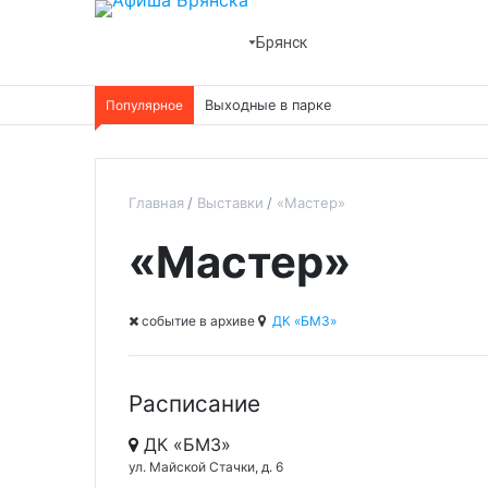
Брянск
Популярное
Выходные в парке
Главная
Выставки
«Мастер»
«Мастер»
cобытие в архиве
ДК «БМЗ»
Расписание
ДК «БМЗ»
ул. Майской Стачки, д. 6