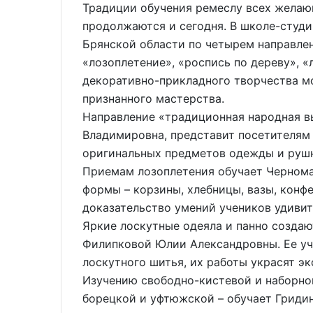
Традиции обучения ремеслу всех желающ
продолжаются и сегодня. В школе-студ
Брянской области по четырем направле
«лозоплетение», «роспись по дереву», «
декоративно-прикладного творчества м
признанного мастерства.
Направление «традиционная народная в
Владимировна, представит посетителям
оригинальных предметов одежды и руш
Приемам лозоплетения обучает Чернома
формы – корзины, хлебницы, вазы, конф
доказательство умений учеников удивит
Яркие лоскутные одеяла и панно созда
Филипковой Юлии Александровны. Ее уч
лоскутного шитья, их работы украсят э
Изучению свободно-кистевой и наборной
борецкой и уфтюжской – обучает Гриди