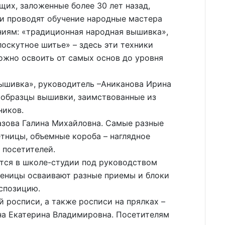
их, заложенные более 30 лет назад,
ии проводят обучение народные мастера
ниям: «традиционная народная вышивка»,
лоскутное шитье» – здесь эти техники
ожно освоить от самых основ до уровня
ышивка», руководитель –Аниканова Ирина
 образцы вышивки, заимствованные из
ников.
зова Галина Михайловна. Самые разные
етницы, объемные короба – наглядное
 посетителей.
ются в школе-студии под руководством
еницы осваивают разные приемы и блоки
кспозицию.
 росписи, а также росписи на прялках –
на Екатерина Владимировна. Посетителям