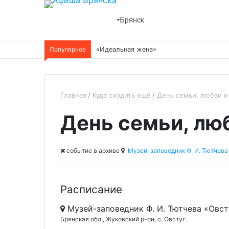
Брянск
Популярное
«Идеальная жена»
Главная
Куда сходить ещё
День семьи, любви и
День семьи, лю
cобытие в архиве
Музей-заповедник Ф. И. Тютчева
Расписание
Музей-заповедник Ф. И. Тютчева «Овст
Брянская обл., Жуковский р-он, с. Овстуг