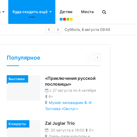
и
Куда сходить ещё
Детям
Места
Суббота, 8 августа 09:40
Популярное
«Приключения русской
Выставки
пословицы»
c 27 августа по 4 октября
6+
Музей-заповедник Ф. И.
Тютчева «Овстуг»
Zal Juglar Trío
Концерты
30 августа в 18:00
0+
Гриль-парк культуры и