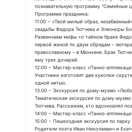
познавательную программу "Семейные це
Программа праздника:
11:00 − «Твой милый образ, незабвенный
свадьбы Федора Тютчева и Элеоноры Бо
Развенчаем мифы «о тайном браке Федор
первой женой по двум обрядам – лютера
православному – в Мюнхене. Брак Тютче
ему трех дочерей.
12:00 − Мастер-класс «Панно-аппликац
Участники изготовят две куколки-скрут
одной нитью.
13.00 − Экскурсия по дому-музею «Любо
Тематическая экскурсия по дому-музею
Тютчева. Расскажем, кто вдохновлял поэ
14:00 − Мастер-класс «Панно-аппликац
15:00 − Пешеходная экскурсия по парку
Родители поэта Иван Николаевич и Екат