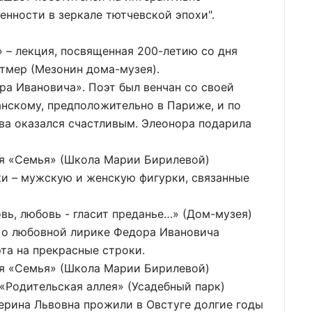
нности в зеркале тютчевской эпохи".
» – лекция, посвященная 200-летию со дня
тмер (Мезонин дома-музея).
а Ивановича». Поэт был венчан со своей
нскому, предположительно в Париже, и по
ва оказался счастливым. Элеонора подарила
ия «Семья» (Школа Марии Бирилевой)
ки – мужскую и женскую фигурки, связанные
вь, любовь - гласит преданье…» (Дом-музея)
 о любовной лирике Федора Ивановича
та на прекрасные строки.
ия «Семья» (Школа Марии Бирилевой)
 «Родительская аллея» (Усадебный парк)
ерина Львовна прожили в Овстуге долгие годы