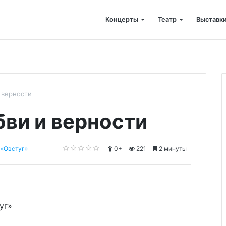
Концерты
Театр
Выставк
 верности
бви и верности
 «Овстуг»
0+
221
2 минуты
уг»