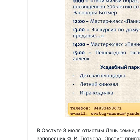
В Овстуге 8 июля отметим День семьи, л
заповедник Ф. И. Тютчева "Овстуг" приг