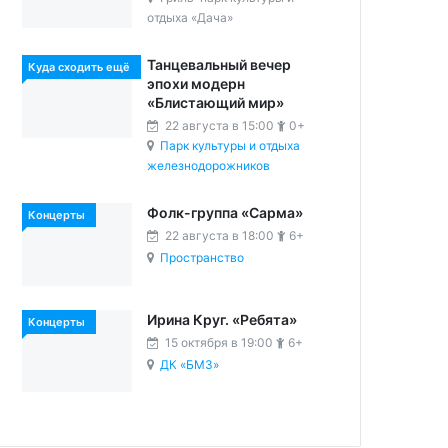
отдыха «Дача»
Танцевальный вечер
Куда сходить ещё
эпохи модерн
«Блистающий мир»
22 августа в 15:00
0+
Парк культуры и отдыха
железнодорожников
Фолк-группа «Сарма»
Концерты
22 августа в 18:00
6+
Пространство
Ирина Круг. «Ребята»
Концерты
15 октября в 19:00
6+
ДК «БМЗ»