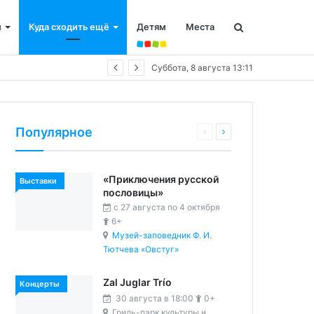
и
Куда сходить ещё
Детям
Места
Суббота, 8 августа 13:11
Популярное
«Приключения русской
Выставки
пословицы»
c 27 августа по 4 октября
6+
Музей-заповедник Ф. И.
Тютчева «Овстуг»
Zal Juglar Trío
Концерты
30 августа в 18:00
0+
Гриль-парк культуры и