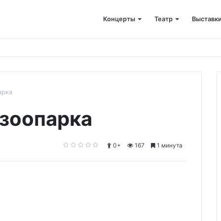
Концерты
Театр
Выставк
арка
зоопарка
0+
167
1 минута