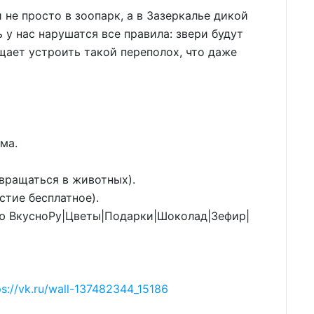
не просто в зоопарк, а в Зазеркалье дикой
ь у нас нарушатся все правила: звери будут
щает устроить такой переполох, что даже
ма.
вращаться в животных).
тие бесплатное).
ю ВкусноРу|Цветы|Подарки|Шоколад|Зефир|
ps://vk.ru/wall-137482344_15186