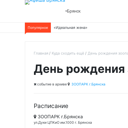
Брянск
Популярное
«Идеальная жена»
Главная
Куда сходить ещё
День рождения зооп
День рождения 
cобытие в архиве
ЗООПАРК г.Брянска
Расписание
ЗООПАРК г.Брянска
ул.Дуки ЦПКиО им.1000 г. Брянска