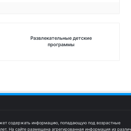
Развлекательные детские
программы
ожет содержать информацию, попадающую под возрастные
 лет. На сайте размещена агрегированная информация из разли