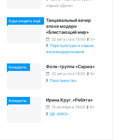
отдыха «Дача»
Танцевальный вечер
Куда сходить ещё
эпохи модерн
«Блистающий мир»
22 августа в 15:00
0+
Парк культуры и отдыха
железнодорожников
Фолк-группа «Сарма»
Концерты
22 августа в 18:00
6+
Пространство
Ирина Круг. «Ребята»
Концерты
15 октября в 19:00
6+
ДК «БМЗ»