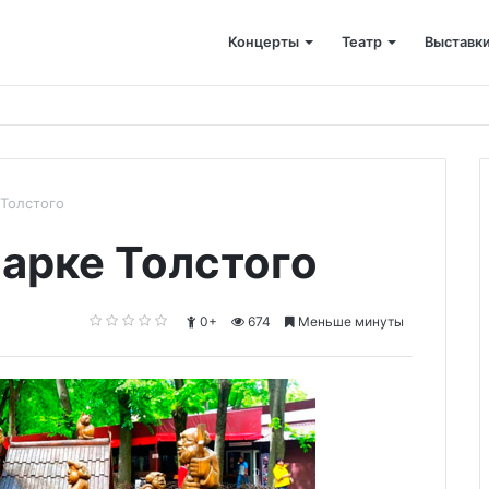
Концерты
Театр
Выставк
 Толстого
Парке Толстого
0+
674
Меньше минуты