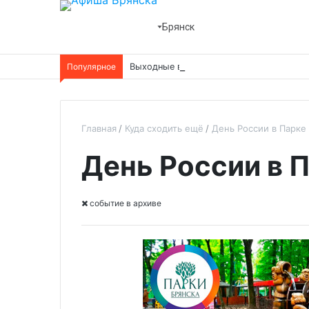
Брянск
Популярное
Выходные в парке
Главная
Куда сходить ещё
День России в Парке
День России в 
cобытие в архиве