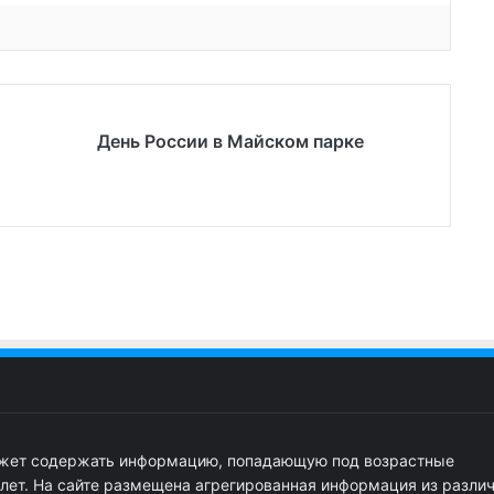
День России в Майском парке
ожет содержать информацию, попадающую под возрастные
 лет. На сайте размещена агрегированная информация из разли