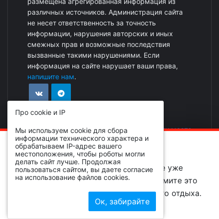
размещена агрегированная информация из
различных источников. Администрация сайта
не несет ответственность за точность
информации, нарушения авторских и иных
смежных прав и возможные последствия
вызванные такими нарушениями. Если
информация на сайте нарушает ваши права,
напишите нам
.
Про cookie и IP
Реклама на сайте
|
Добавить событие или место
Мы используем cookie для сбора
информации технического характера и
ОБРАТИТЕ ВНИМАНИЕ!
обрабатываем IP-адрес вашего
местоположения, чтобы роботы могли
делать сайт лучше. Продолжая
Вы просматриваете событие, которое уже
пользоваться сайтом, вы даете согласие
на использование файлов cookies.
завершено и находится в архиве, примите это
во внимание при планировании вашего отдыха.
© 2026 livebryansk.ru все права защищены
Ок, забирайте
Разработка и поддержка
LivePromoGroup
Поиск