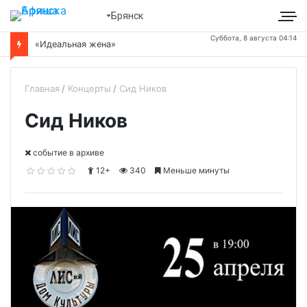
Брянск
Суббота, 8 августа 04:14
«Идеальная жена»
Главная
Концерты
Сид Ников
Сид Ников
cобытие в архиве
12+
340
Меньше минуты