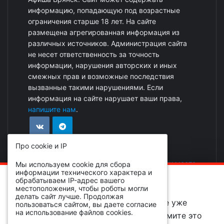
информацию, попадающую под возрастные
ограничения старше 18 лет. На сайте
размещена агрегированная информация из
различных источников. Администрация сайта
не несет ответственность за точность
информации, нарушения авторских и иных
смежных прав и возможные последствия
вызванные такими нарушениями. Если
информация на сайте нарушает ваши права,
напишите нам
.
Про cookie и IP
Реклама на сайте
|
Добавить событие или место
Мы используем cookie для сбора
информации технического характера и
ОБРАТИТЕ ВНИМАНИЕ!
обрабатываем IP-адрес вашего
местоположения, чтобы роботы могли
делать сайт лучше. Продолжая
Вы просматриваете событие, которое уже
пользоваться сайтом, вы даете согласие
на использование файлов cookies.
завершено и находится в архиве, примите это