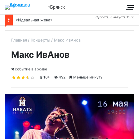
Брянск
Суббота, 8 августа 11:06
«Идеальная жена»
Главная
Концерты
Макс ИвАнов
Макс ИвАнов
cобытие в архиве
16+
492
Меньше минуты