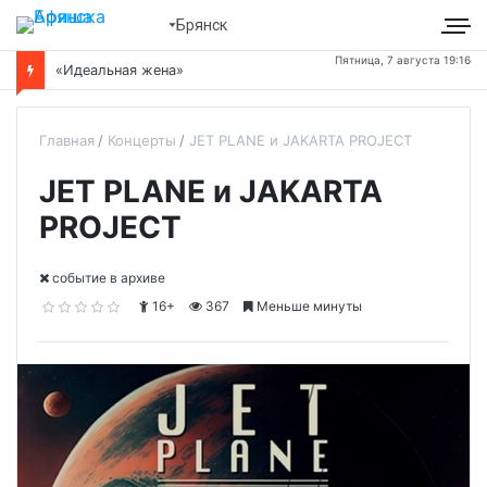
Брянск
Пятница, 7 августа 19:16
«Идеальная жена»
Главная
Концерты
JET PLANE и JAKARTA PROJECT
JET PLANE и JAKARTA
PROJECT
cобытие в архиве
16+
367
Меньше минуты