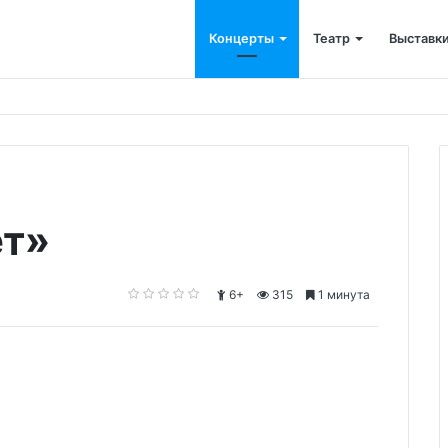
Концерты
Театр
Выставк
ет»
6+
315
1 минута