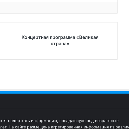
Концертная программа «Великая
страна»
ожет содержать информацию, попадающую под возрастные
 лет. На сайте размещена агрегированная информация из разли