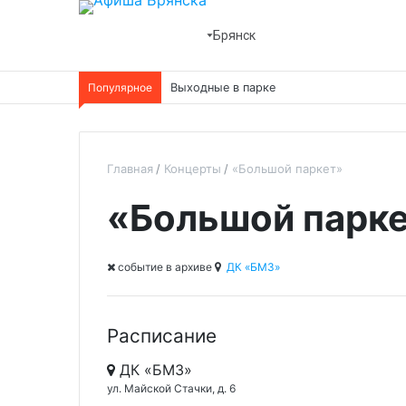
Брянск
Популярное
Выходные в парке
Главная
Концерты
«Большой паркет»
«Большой парк
cобытие в архиве
ДК «БМЗ»
Расписание
ДК «БМЗ»
ул. Майской Стачки, д. 6