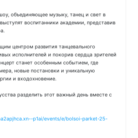
оу, объединяющее музыку, танец и свет в
 выступят воспитанники академии, представив
а.
ящим центром развития танцевального
ивых исполнителей и покорив сердца зрителей
нцерт станет особенным событием, где
мера, новые постановки и уникальную
ергии и входохновение.
усства разделить этот важный день вместе с
aa2apjhca.xn--p1ai/events/e/bolsoi-parket-25-