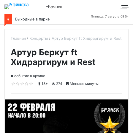
Брянск
Пятница, 7 августа 09:54
Выходные в парке
Главная
Концерты
Артур Беркут ft Хидраргирум и Rest
Артур Беркут ft
Хидраргирум и Rest
cобытие в архиве
18+
274
Меньше минуты